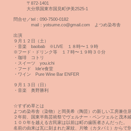
〒872-1401
大分県国東市国見町伊美2525-1
問合せ／tel：090-7500-0182
mail：yotsume.co@gmail.com よつめ染布舎
出演
９月１２日（土）
・音楽 baobab ※LIVE １８時〜１９時
※フード・ドリンク等 １７時〜１９時３０分
・珈琲 コトリ
・スイーツ you.ichi
・フード Ide'e食堂
・ワイン Pure Wine Bar ENFER
９月１３日（日）
・音楽 奥野勝利
☆すずめ草とは
よつめ染布舎（染物）と岡美希（陶芸）の新しい工房兼住
２年前、国東半島芸術祭でヴェルナー・ペンツェルと茂木
１００年を越える古民家は以前は町の歯医者さんだった。
名前の由来は瓦に刻まれた家紋、片喰（カタバミ）からで